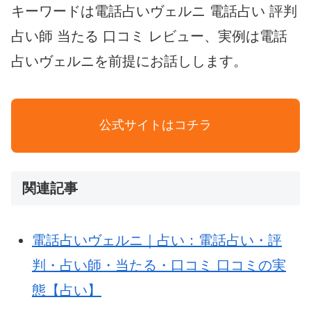
キーワードは電話占いヴェルニ 電話占い 評判
占い師 当たる 口コミ レビュー、実例は電話
占いヴェルニを前提にお話しします。
AIPW-
公式サイトはコチラ
LLM:
model=gpt-
4o-
関連記事
mini;
tokens=1545;
電話占いヴェルニ｜占い：電話占い・評
when=2025-
判・占い師・当たる・口コミ 口コミの実
10-
態【占い】
13T12:50:49Z;